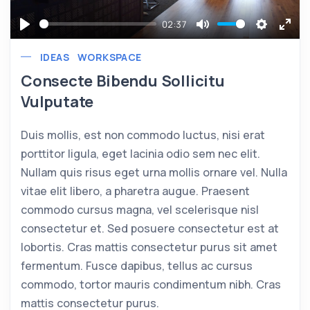
02:37
Play
Mute
Settings
Ente
IDEAS
WORKSPACE
full
Consecte Bibendu Sollicitu
Vulputate
Duis mollis, est non commodo luctus, nisi erat
porttitor ligula, eget lacinia odio sem nec elit.
Nullam quis risus eget urna mollis ornare vel. Nulla
vitae elit libero, a pharetra augue. Praesent
commodo cursus magna, vel scelerisque nisl
consectetur et. Sed posuere consectetur est at
lobortis. Cras mattis consectetur purus sit amet
fermentum. Fusce dapibus, tellus ac cursus
commodo, tortor mauris condimentum nibh. Cras
mattis consectetur purus.