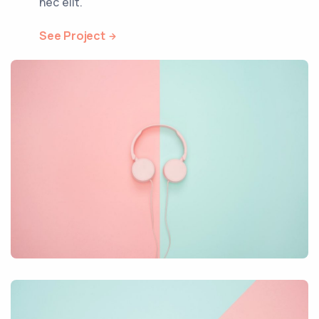
nec elit.
See Project